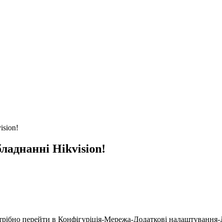
ision!
ладнанні Hikvision!
потрібно перейти в Конфігуріція-Мережа-Додаткові налаштування