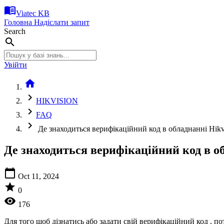
menu_book
Viatec KB
Головна
Надіслати запит
Search
search
Увійти
home
chevron_right
HIKVISION
chevron_right
FAQ
chevron_right
Де знаходиться верифікаційний код в обладнанні Hikv
Де знаходиться верифікаційний код в об
calendar_today
Oct 11, 2024
star
0
visibility
176
Для того щоб дізнатись або задати свій верифікаційний код , 